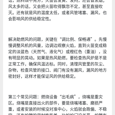
话，燃料烧不充分，火苗会发黄、发闷，还会冒黑烟；
风太多的话，又会把火苗吹得飘忽不定，甚至直接吹
灭。还有就是风的温度太低，或者风管堵塞、漏风，也
会影响风的供给稳定性。
解决助燃风的问题，关键在“调比例、保畅通”。先慢
慢调整风机的风量，边调边观察火焰，直到火苗变成稳
定的淡蓝色（天然气、液化气）或橙红色（重油），没
有明显的晃动。如果是热风助燃，要检查热风炉是不是
正常工作，确保风温达标。同时，清理风管里的灰尘、
杂物，检查风管的接口、阀门有没有漏风，漏风的地方
密封好，这样才能保证风的供给稳定。
第三个常见问题：燃烧设备“出毛病”，烧嘴是重灾
区。烧嘴是直接出火的部件，要是烧嘴堵塞、磨损严
重，或者安装的时候没对准中心，火焰就会跑偏、不稳