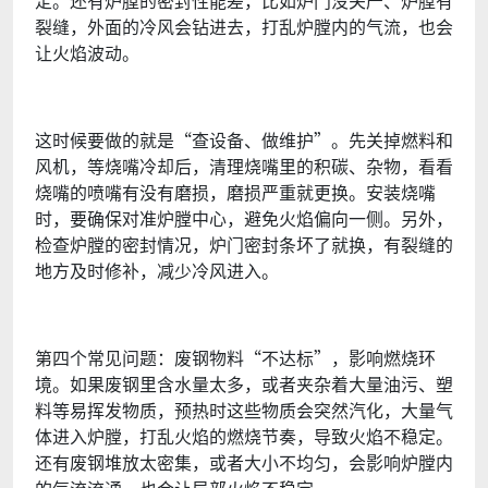
定。还有炉膛的密封性能差，比如炉门没关严、炉膛有
裂缝，外面的冷风会钻进去，打乱炉膛内的气流，也会
让火焰波动。
这时候要做的就是“查设备、做维护”。先关掉燃料和
风机，等烧嘴冷却后，清理烧嘴里的积碳、杂物，看看
烧嘴的喷嘴有没有磨损，磨损严重就更换。安装烧嘴
时，要确保对准炉膛中心，避免火焰偏向一侧。另外，
检查炉膛的密封情况，炉门密封条坏了就换，有裂缝的
地方及时修补，减少冷风进入。
第四个常见问题：废钢物料“不达标”，影响燃烧环
境。如果废钢里含水量太多，或者夹杂着大量油污、塑
料等易挥发物质，预热时这些物质会突然汽化，大量气
体进入炉膛，打乱火焰的燃烧节奏，导致火焰不稳定。
还有废钢堆放太密集，或者大小不均匀，会影响炉膛内