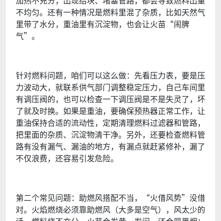
加热不充分，出现结块、堵塞管路，都会导致燃料出量
不均匀。还有一种情况是燃料里混了杂质，比如天然气
里带了水分，重油里有沉淀物，也会让火苗“闹脾
气”。
针对燃料问题，咱们可以这么做：先看压力表，要是压
力波动大，就联系供气部门调整稳定压力，自己车间里
有调压阀的，也可以检查一下调压阀是不是失灵了，坏
了就及时换。如果是重油，要确保预热器正常工作，让
重油保持合适的流动性，定期清理燃料过滤器和管路，
把里面的杂质、沉淀物清干净。另外，还要检查燃料管
路有没有漏气、漏油的地方，有漏点就赶紧修补，漏了
不仅浪费，还容易引发危险。
第二个常见问题：助燃风搭配不当，“火借风势”没借
对。火焰燃烧必须靠助燃风（大多是空气），风太少的