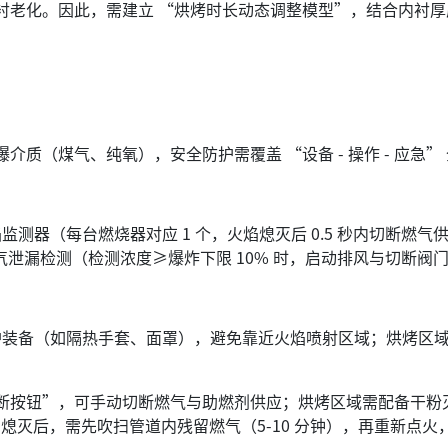
加速内衬老化。因此，需建立 “烘烤时长动态调整模型”，结合内
爆介质（煤气、纯氧），安全防护需覆盖 “设备 - 操作 - 应急
器（每台燃烧器对应 1 个，火焰熄灭后 0.5 秒内切断燃
气泄漏检测（检测浓度≥爆炸下限 10% 时，启动排风与切断阀
备（如隔热手套、面罩），避免靠近火焰喷射区域；烘烤区域
切断按钮”，可手动切断燃气与助燃剂供应；烘烤区域需配备干粉
火焰熄灭后，需先吹扫管道内残留燃气（5-10 分钟），再重新点