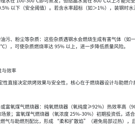
 100-300℃即可蒸发，但结晶水需在 800℃以上才能完全
 0.5% 以下（安全阈值）。若含水率超标（如＞1%），装钢时水汽
污、粉尘等杂质：这些杂质遇钢水会燃烧生成有害气体（如一
℃），可使杂质燃烧率达 95% 以上，进一步降低质量风险。
性与效率
稳定性直接决定烘烤效果与安全性，核心在于燃烧器设计与助燃介
氧煤气燃烧器：纯氧燃烧器（氧纯度≥92%）热效率高（90% 
的场景；富氧煤气燃烧器（氧浓度 25%-30%）初期投资低，
调整燃气与助燃剂配比，形成 “柔和扩散焰”（避免局部过热），且