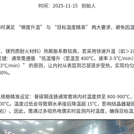
时间：2025-11-15
创始人
足 “梯度升温” 与 “目标温度精准” 两大要求，避免因
镁钙质耐火材料）热膨胀系数较高，若采用快速升温（如＞10℃
常需遵循 “低温慢升（室温至 400℃，速率 3-5℃/min）、
 2-3℃/min）” 的原则，让内衬从表层到芯部逐步受热，实
0%。
精准设定：普碳钢连铸通常需将内衬温度烘至 800-900℃
1000℃。温度过低会导致钢水承接后降温超 15℃，影响结晶
% 左右）。因此，需通过多组热电偶实时监测内衬温度，确保目标温