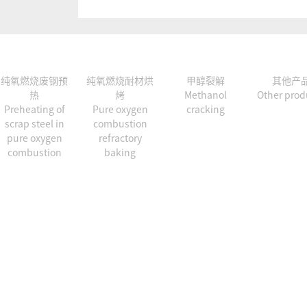
纯氧燃烧废钢预
纯氧燃烧耐材烘
甲醇裂解
其他产
热
烤
Methanol
Other prod
Preheating of
Pure oxygen
cracking
scrap steel in
combustion
pure oxygen
refractory
combustion
baking