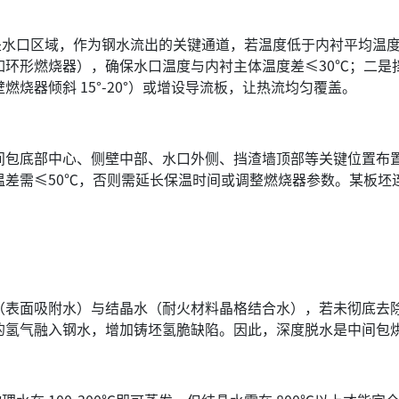
口区域，作为钢水流出的关键通道，若温度低于内衬平均温度 
如环形燃烧器），确保水口温度与内衬主体温度差≤30℃；二是
烧器倾斜 15°-20°）或增设导流板，让热流均匀覆盖。
底部中心、侧壁中部、水口外侧、挡渣墙顶部等关键位置布置 8
温差需≤50℃，否则需延长保温时间或调整燃烧器参数。某板坯
（表面吸附水）与结晶水（耐火材料晶格结合水），若未彻底去
的氢气融入钢水，增加铸坯氢脆缺陷。因此，深度脱水是中间包