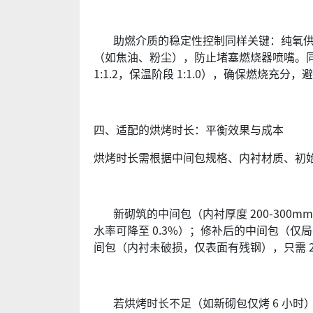
助燃介质的稳定性控制同样关键：纯氧供应需保
（如焦油、粉尘），防止堵塞燃烧器喷嘴。同
1:1.2，保温阶段 1:1.0），确保燃烧
四、适配的烘烤时长：平衡效果与成本
烘烤时长需根据中间包规格、内衬材质、初始
新砌筑的中间包（内衬厚度 200-300mm）需
水率可降至 0.3%）；修补后的中间包（仅局
间包（内衬未破损，仅表面有残钢），只需 2-
若烘烤时长不足（如新砌包仅烤 6 小时）